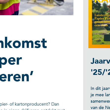
nkomst
eper
Jaarv
eren’
'25/'
In dit ja
je mee la
samenwer
apier- of kartonproducent? Dan
van de Ne