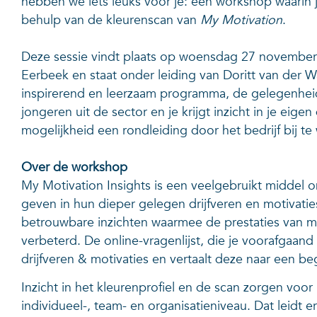
hebben we iets leuks voor je: een workshop waarin j
behulp van de kleurenscan van
My Motivation
.
Deze sessie vindt plaats op woensdag 27 november 
Eerbeek en staat onder leiding van Doritt van der 
inspirerend en leerzaam programma, de gelegenhei
jongeren uit de sector en je krijgt inzicht in je eige
mogelijkheid een rondleiding door het bedrijf bij te
Over de workshop
My Motivation Insights is een veelgebruikt middel o
geven in hun dieper gelegen drijfveren en motivaties
betrouwbare inzichten waarmee de prestaties van m
verbeterd. De online-vragenlijst, die je voorafgaand 
drijfveren & motivaties en vertaalt deze naar een begr
Inzicht in het kleurenprofiel en de scan zorgen voo
individueel-, team- en organisatieniveau. Dat leidt 