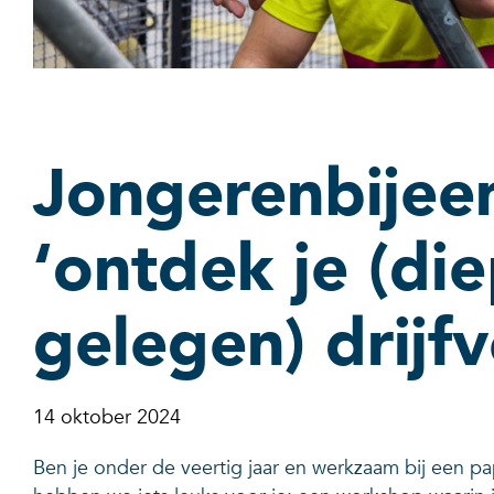
Jongerenbijee
‘ontdek je (di
gelegen) drijfv
14 oktober 2024
Ben je onder de veertig jaar en werkzaam bij een p