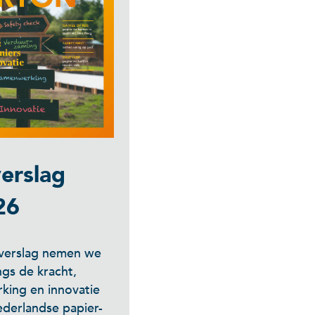
erslag
26
arverslag nemen we
ngs de kracht,
king en innovatie
derlandse papier-