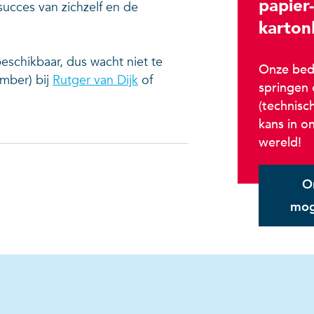
papier-
succes van zichzelf en de
karton
eschikbaar, dus wacht niet te
Onze bedr
ember) bij
Rutger van Dijk
of
springen
(technisch
kans in o
wereld!
O
mog