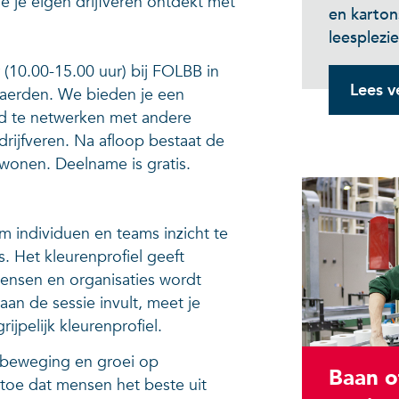
e je eigen drijfveren ontdekt met
en karton
leesplezie
(10.00-15.00 uur) bij FOLBB in
Lees v
Waerden. We bieden je een
d te netwerken met andere
n drijfveren. Na afloop bestaat de
 wonen. Deelname is gratis.
m individuen en teams inzicht te
. Het kleurenprofiel geeft
ensen en organisaties wordt
aan de sessie invult, meet je
ijpelijk kleurenprofiel.
r beweging en groei op
Baan o
ertoe dat mensen het beste uit