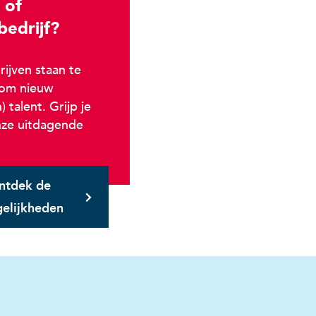
 of
bedrijf?
ijven staan te
 om nieuw
) talent. Grijp je
nze uitdagende
ntdek de
elijkheden