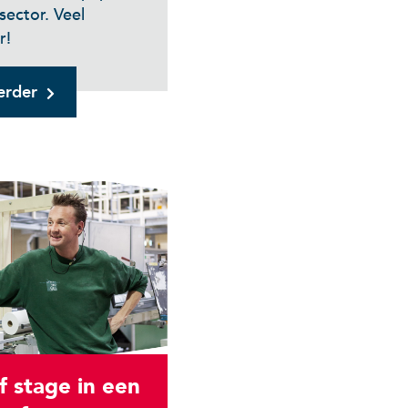
sector. Veel
r!
erder
f stage in een