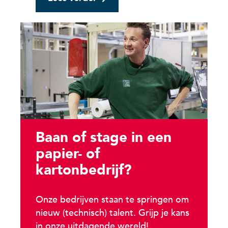
Baan of stage in een
papier- of
kartonbedrijf?
Onze bedrijven staan te springen om
nieuw (technisch) talent. Grijp je kans
in onze uitdagende wereld!