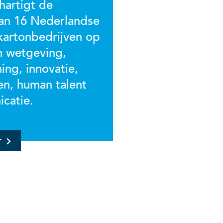
artigt de
an 16 Nederlandse
kartonbedrijven op
n wetgeving,
ing, innovatie,
en, human talent
icatie.
r