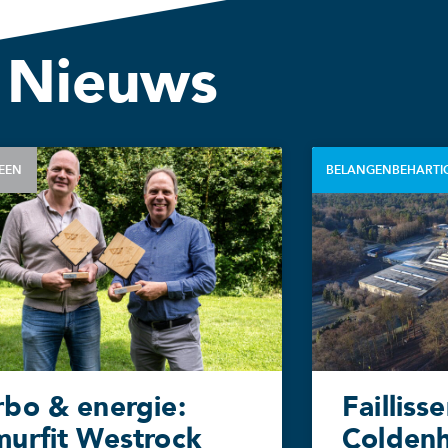
Nieuws
EEN
BELANGENBEHARTI
rbo & energie:
Failliss
murfit Westrock
Coldenh