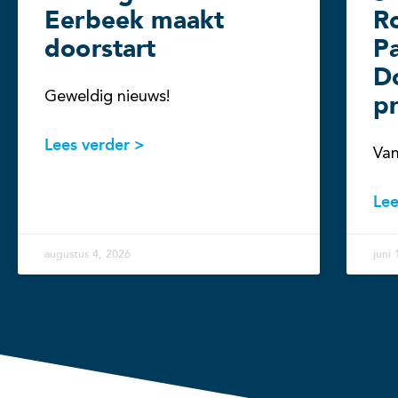
Eerbeek maakt
R
doorstart
Pa
D
Geweldig nieuws!
pr
Lees verder >
Van
Lee
augustus 4, 2026
juni