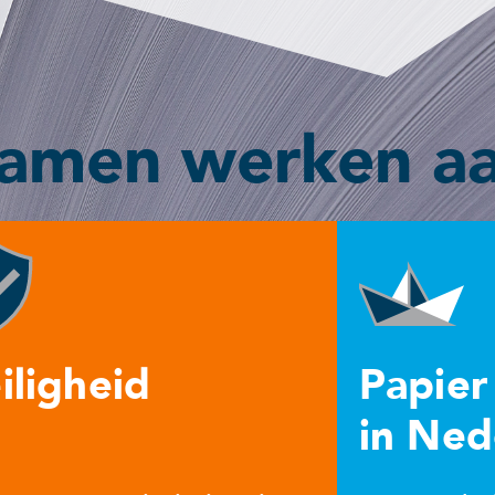
amen werken a
iligheid
Papier
in Ned