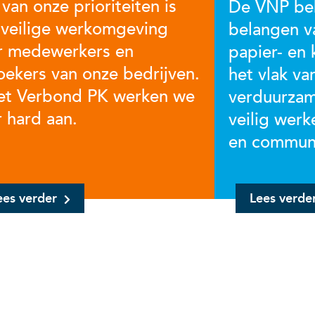
van onze prioriteiten is
De VNP beh
 veilige werkomgeving
belangen v
r medewerkers en
papier- en 
oekers van onze bedrijven.
het vlak va
het Verbond PK werken we
verduurzam
r hard aan.
veilig werk
en commun
ees verder
Lees verde