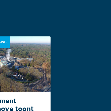
GING
ement
ove toont