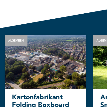
ALGEMEEN
ALGEM
Kartonfabrikant
A
Folding Boxboard
S