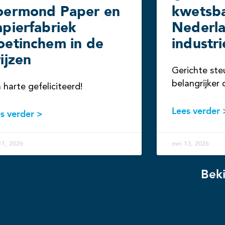
oermond Paper en
kwetsb
pierfabriek
Nederl
oetinchem in de
industri
ijzen
Gerichte ste
belangrijker 
 harte gefeliciteerd!
Lees verder 
s verder >
 11, 2026
mei 13, 2026
Beki