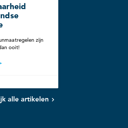
aarheid
andse
e
unmaatregelen zijn
dan ooit!
>
jk alle artikelen