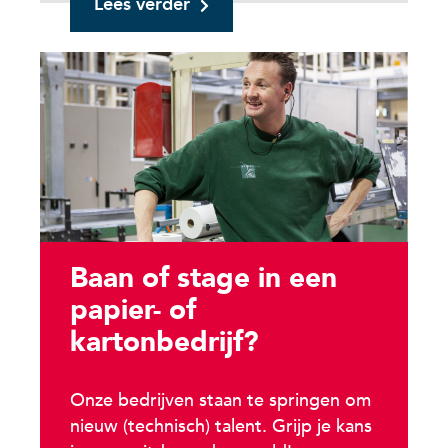
Lees verder
Baan of stage in een
papier- of
kartonbedrijf?
Onze bedrijven staan te springen om
nieuw (technisch) talent. Grijp je kans