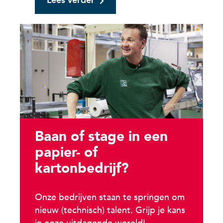
Lees verder
Baan of stage in een
papier- of
kartonbedrijf?
Onze bedrijven staan te springen om
nieuw (technisch) talent. Grijp je kans