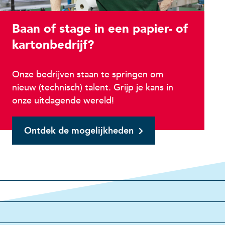
Baan of stage in een papier- of
kartonbedrijf?
Onze bedrijven staan te springen om
nieuw (technisch) talent. Grijp je kans in
onze uitdagende wereld!
Ontdek de mogelijkheden