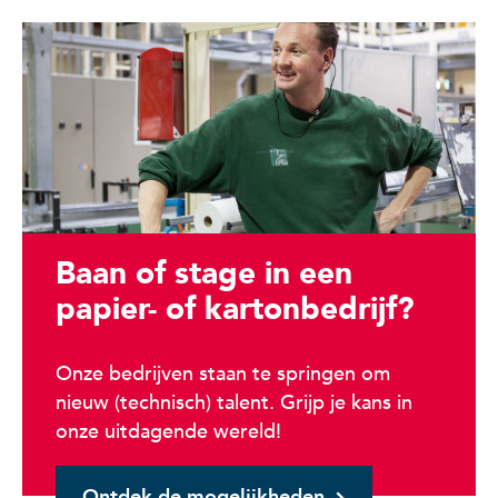
Baan of stage in een
papier- of kartonbedrijf?
Onze bedrijven staan te springen om
nieuw (technisch) talent. Grijp je kans in
onze uitdagende wereld!
Ontdek de mogelijkheden