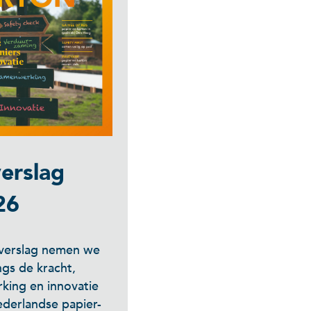
erslag
26
arverslag nemen we
ngs de kracht,
king en innovatie
derlandse papier-