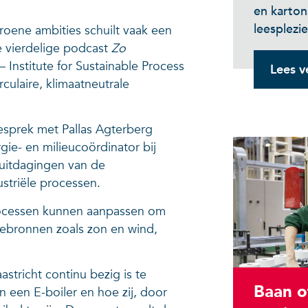
en karton
leesplezie
roene ambities schuilt vaak een
 vierdelige podcast
Zo
 Institute for Sustainable Process
Lees v
ulaire, klimaatneutrale
gesprek met Pallas Agterberg
rgie- en milieucoördinator bij
 uitdagingen van de
dustriële processen.
rocessen kunnen aanpassen om
ebronnen zoals zon en wind,
stricht continu bezig is te
Baan o
een E-boiler en hoe zij, door