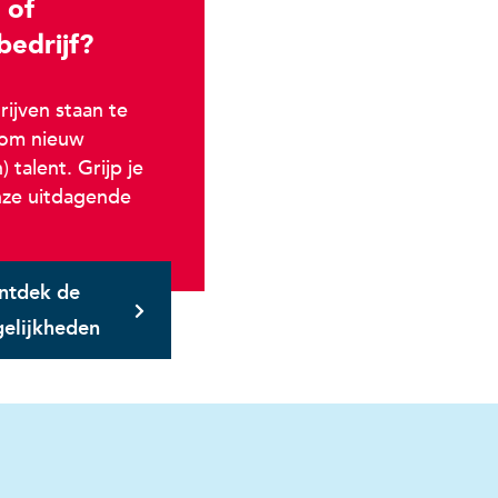
 of
bedrijf?
ijven staan te
 om nieuw
) talent. Grijp je
nze uitdagende
ntdek de
elijkheden