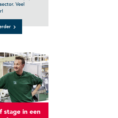
sector. Veel
r!
erder
f stage in een