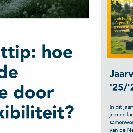
ttip: hoe
 de
Jaarv
ie door
'25/'
ibiliteit?
In dit ja
je mee la
samenwer
van de Ne