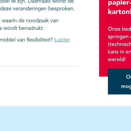
xibel te zijn. Daarnaast wordt de
papier-
an deze veranderingen besproken.
karton
ek waarin de noodzaak van
s wordt benadrukt.
Onze bedr
springen
iddel van flexibiliteit?
Luister
(technisch
kans in o
wereld!
O
mog